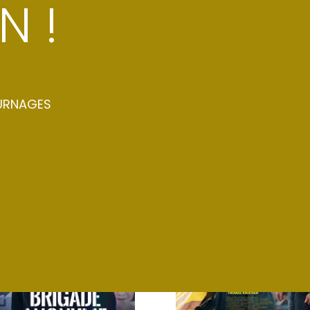
N !
TOUT
POST-PRODUCTION
TOURNAG
URNAGES