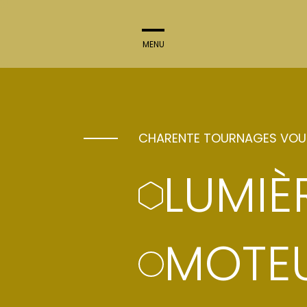
MENU
FERMER
AC
CHARENTE TOURNAGES VO
LUMIÈR
Magelis a contribué à la 
territoire en fiction, do
immersives. Chaque fic
MOTEU
annonce, des photos de t
(interview…) et la liste de 
que la société de produc