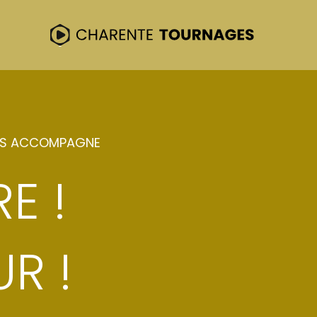
TION
US ACCOMPAGNE
E !
production de plusieurs œuvres sur le
cumentaire, animation et œuvres
he comporte un résumé, une bande-
R !
ournage, des ressources liées au film
l’équipe qui a travaillé sur le film ainsi
tion concernée.