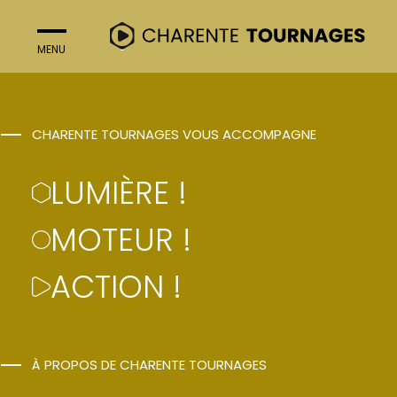
MENU
FERMER
ACTION !
CHARENTE TOURNAGES VOUS ACCOMPAGNE
BRIGADE ANONYME
LUMIÈRE !
– SAISON 2
MOTEUR !
ACTION !
Ivan Fegyveres
À PROPOS DE CHARENTE TOURNAGES