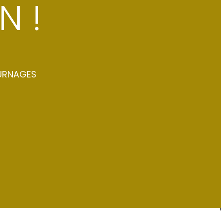
N !
URNAGES
IÈRE !
MOTEUR !
ACT