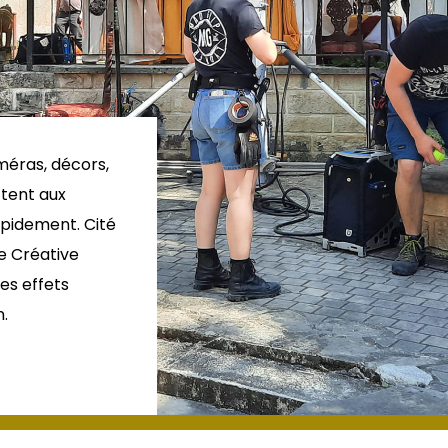
méras, décors,
ttent aux
apidement. Cité
le Créative
es effets
n.