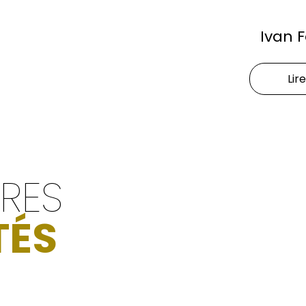
Ivan 
Lire
ÈRES
TÉS