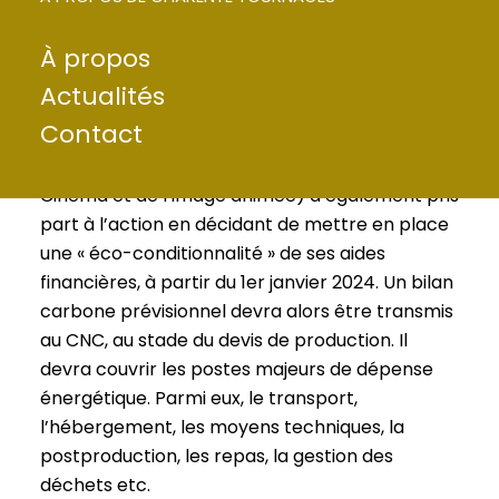
filière.
À propos
PROBLÉMATIQUE
Actualités
ENVIRONNEMENTALE
Contact
De son côté, le CNC (Centre National du
Cinéma et de l’image animée) a également pris
part à l’action en décidant de mettre en place
une « éco-conditionnalité » de ses aides
financières, à partir du 1er janvier 2024. Un bilan
carbone prévisionnel devra alors être transmis
au CNC, au stade du devis de production. Il
devra couvrir les postes majeurs de dépense
énergétique. Parmi eux, le transport,
l’hébergement, les moyens techniques, la
postproduction, les repas, la gestion des
déchets etc.