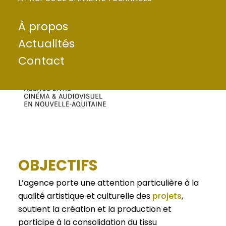
le long métrage, la fiction audiovisuelle,
l’animation, le documentaire et le court
À propos
métrage de fiction.
Actualités
Contact
OBJECTIFS
L’agence porte une attention particulière à la
qualité artistique et culturelle des
projets
,
soutient la création et la production et
participe à la consolidation du tissu