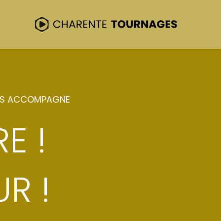
US ACCOMPAGNE
NTS
E !
R !