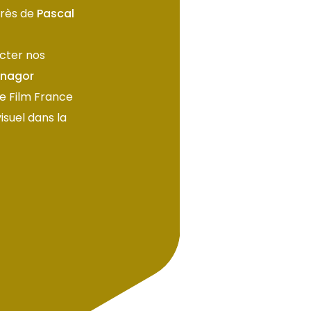
près de
Pascal
acter nos
rnagor
e Film France
isuel dans la