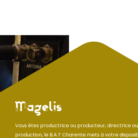
Vous êtes productrice ou producteur, directrice ou
production, le B.A.T Charente mets à votre dispositi