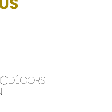
US
DÉCORS
N