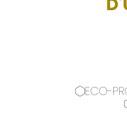
D
ECO-PR