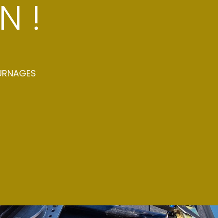
N !
URNAGES