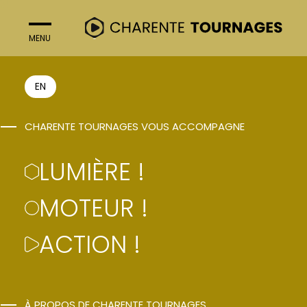
MENU
FERMER
ACTION !
EN
CHARENTE TOURNAGES VOUS ACCOMPAGNE
UN DESTIN
LUMIÈRE !
INATTENDU
MOTEUR !
Sonia Rolland
ACTION !
À PROPOS DE CHARENTE TOURNAGES