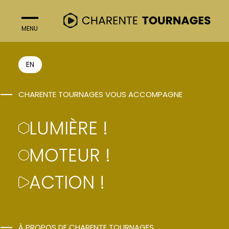
MENU
FERMER
ACTION !
EN
CHARENTE TOURNAGES VOUS ACCOMPAGNE
LES MYSTERES DE LA
LUMIÈRE !
DUCHESSE
MOTEUR !
Emmanuelle Dubergey
ACTION !
À PROPOS DE CHARENTE TOURNAGES