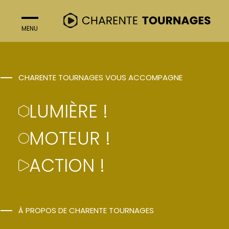
MENU
FERMER
ACTION !
CHARENTE TOURNAGES VOUS ACCOMPAGNE
LA MAMAN DU
LUMIÈRE !
BOURREAU
MOTEUR !
ACTION !
Gabriel Aghion
À PROPOS DE CHARENTE TOURNAGES