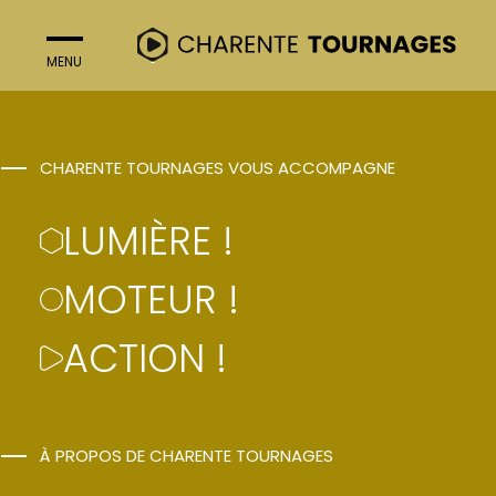
MENU
FERMER
ACTION !
CHARENTE TOURNAGES VOUS ACCOMPAGNE
DES GENS BIEN
LUMIÈRE !
ORDINAIRES –
MOTEUR !
SAISON 2
ACTION !
Ovidie
À PROPOS DE CHARENTE TOURNAGES