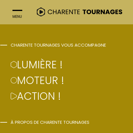
MENU
FERMER
ACTION !
CHARENTE TOURNAGES VOUS ACCOMPAGNE
ASPERGIRL – SAISON
LUMIÈRE !
2
MOTEUR !
ACTION !
Alice Philippon, Rose Philippon
À PROPOS DE CHARENTE TOURNAGES